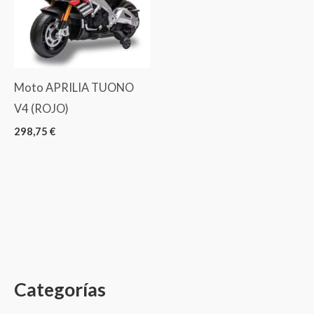
Moto APRILIA TUONO
V4 (ROJO)
298,75
€
Categorías
B
u