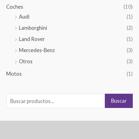
Coches
(10)
s
Audi
(1)
c
a
Lamborghini
(2)
r
Land Rover
(1)
p
Mercedes-Benz
(3)
o
Otros
(3)
r
Motos
(1)
:
Buscar