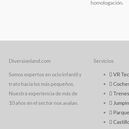
homologación.
Diversionland.com
Servicios
Somos expertos en ocio infantil y
VR Te
trato hacia los más pequeños.
Coche
Nuestra experiencia de más de
Trenes
10 años en el sector nos avalan.
Jumpi
Parque
Castill