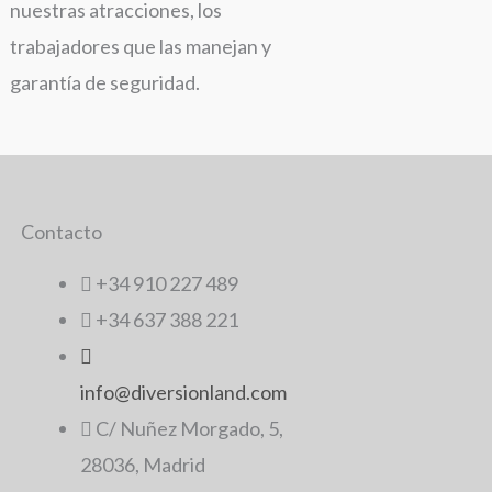
nuestras atracciones, los
trabajadores que las manejan y
garantía de seguridad.
Contacto
+34 910 227 489
+34 637 388 221
info@diversionland.com
C/ Nuñez Morgado, 5,
28036, Madrid