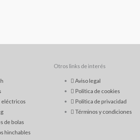
Otros links de interés
ch
Aviso legal
s
Política de cookies
 eléctricos
Política de privacidad
ng
Términos y condiciones
s de bolas
os hinchables